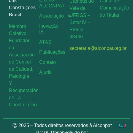
das
Canal de
Campus do
ALCONPAT
Construções
Comunicação
Vale da
Brasil
do Titular
UFRGS –
Associação
Setor IV –
Inovação
Membro
Predio
IA
Coletivo
43436
Fundador
ATAS
da
secretaria@alconpat.org.br
Publicações
Associación
de Control
Contato
de Calidad,
Ajuda
Patología
Y
Recuperación
de La
Construccíon
Ⓒ 2025 – Todos direitos reservados à Alconpat
Brasil. Desenvolvido por