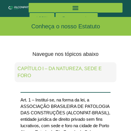
Ensino ALCONPAT
LOGIN
Torne-se membro
Conheça o nosso Estatuto
Navegue nos tópicos abaixo
CAPÍTULO I – DA NATUREZA, SEDE E
FORO
Art. 1 – Instituí-se, na forma da lei, a
ASSOCIAÇÃO BRASILEIRA DE PATOLOGIA
DAS CONSTRUÇÕES (ALCONPAT-BRASIL),
entidade jurídica de direito privado sem fins
lucrativos, com sede e foro na cidade de Porto