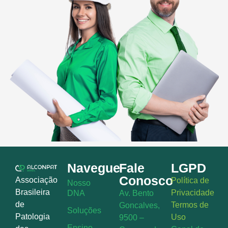
Navegue
Fale
LGPD
Conosco
Associação
Política de
Nosso
Brasileira
Privacidade
DNA
Av. Bento
de
Termos de
Goncalves,
Soluções
Patologia
Uso
9500 –
Ensino