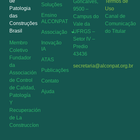
de
Termos de
Goncalves,
Soluções
Patologia
Uso
9500 –
Ensino
das
Canal de
Campus do
ALCONPAT
Construções
Comunicação
Vale da
Brasil
do Titular
UFRGS –
Associação
Setor IV –
Inovação
Membro
Predio
IA
Coletivo
43436
Fundador
ATAS
da
secretaria@alconpat.org.br
Publicações
Associación
de Control
Contato
de Calidad,
Ajuda
Patología
Y
Recuperación
de La
Construccíon