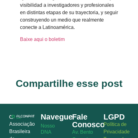
visibilidad a investigadores y profesionales
en distintas etapas de su trayectoria, y seguir
construyendo un medio que realmente
conecte a Latinoamérica.
Baixe aqui o boletim
Compartilhe esse post
Navegue
Fale
LGPD
Conosco
Associação
Política de
Nosso
Brasileira
Privacidade
DNA
Av. Bento